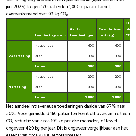
juni 2025) kregen 170 patiënten 1,000 g paracetamol,
overeenkomend met 92 kg CO₂.
CO₂-f
Aantal
Cumulatieve
obv t
Toedieningsvorm
toedieningen
dosis (g)
CO₂/g
Intraveneus
600
600
Voormeting
Oraal
300
300
Totaal
900
900
Intraveneus
200
200
Nameting
Oraal
800
800
Totaal
1.000
1.000
Het aandeel intraveneuze toedieningen daalde van 67% naar
20%. Voor gemiddeld 160 patiënten komt dit overeen met een
CO
reductie van circa 105 kg per drie maanden, oftewel
2-
ongeveer 420 kg per jaar. Dit is ongeveer vergelijkbaar aan het
effect van circa 4.000 autokilometers.