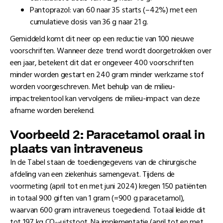
Pantoprazol: van 60 naar 35 starts (–42%) met een
cumulatieve dosis van 36 g naar 21 g.
Gemiddeld komt dit neer op een reductie van 100 nieuwe
voorschriften. Wanneer deze trend wordt doorgetrokken over
een jaar, betekent dit dat er ongeveer 400 voorschriften
minder worden gestart en 240 gram minder werkzame stof
worden voorgeschreven. Met behulp van de milieu-
impactrekentool kan vervolgens de milieu-impact van deze
afname worden berekend.
Voorbeeld 2: Paracetamol oraal in
plaats van intraveneus
In de Tabel staan de toediengegevens van de chirurgische
afdeling van een ziekenhuis samengevat. Tijdens de
voormeting (april tot en met juni 2024) kregen 150 patiënten
in totaal 900 giften van 1 gram (=900 g paracetamol),
waarvan 600 gram intraveneus toegediend. Totaal leidde dit
tot 197 kg CO₂-uitstoot. Na implementatie (april tot en met