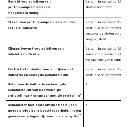
Gericht voorschrijven van
Verschil in aantal poliklinis
protonpompremmers (als
startvoorschriften
maagbescherming)
Staken van protonpompremmers zonder
Verschil in aantal en doser
actuele indicatie
poliklinische voorschriften 
gestopte patiënten op basi
vragenlijsten*
Klimaatbewust voorschrijven van
Verschil in aantal poliklini
inhalatiemedicatie
van klimaatbewuste inhala
ten opzichte van traditione
Restrictief opioïden voorschrijven met
Verschil in aantal en doser
indicatie en beoogde behandelduur
poliklinische voorschriften
Delen van de indicatie en beoogde
X
behandelduur van meervoudige
*
antistollings-therapieën met de eerste lijn
Behandelen met orale antibiotica bij een
X
goede biologische beschikbaarheid, indien
**
geen aanwijzingen zijn voor malabsorptie