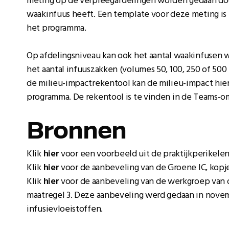
meting op de verpleegafdelingen worden gedaan door
waakinfuus heeft. Een template voor deze meting is
het programma.
Op afdelingsniveau kan ook het aantal waakinfusen 
het aantal infuuszakken (volumes 50, 100, 250 of 50
de milieu-impactrekentool kan de milieu-impact hier
programma. De rekentool is te vinden in de Teams-o
Bronnen
Klik
hier
voor een voorbeeld uit de praktijkperikele
Klik
hier
voor de aanbeveling van de Groene IC, kopj
Klik
hier
voor de aanbeveling van de werkgroep van d
maatregel 3. Deze aanbeveling werd gedaan in nove
infusievloeistoffen.