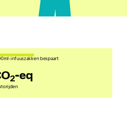
00ml-infuuszakken bespaart
CO
-eq
2
utorijden