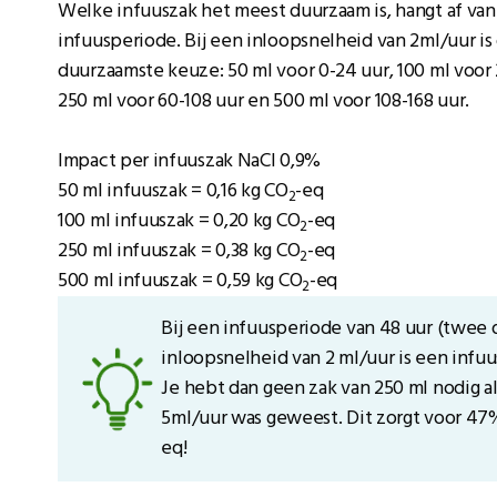
Welke infuuszak het meest duurzaam is, hangt af van
infuusperiode. Bij een inloopsnelheid van 2ml/uur is
duurzaamste keuze: 50 ml voor 0-24 uur, 100 ml voor 
250 ml voor 60-108 uur en 500 ml voor 108-168 uur.
Impact per infuuszak NaCl 0,9%
50 ml infuuszak = 0,16 kg CO
-eq
2
100 ml infuuszak = 0,20 kg CO
-eq
2
250 ml infuuszak = 0,38 kg CO
-eq
2
500 ml infuuszak = 0,59 kg CO
-eq
2
Bij een infuusperiode van 48 uur (twee 
inloopsnelheid van 2 ml/uur is een infu
Je hebt dan geen zak van 250 ml nodig a
5ml/uur was geweest. Dit zorgt voor 47
eq!