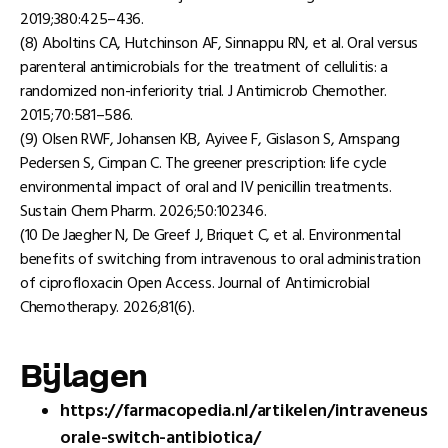
2019;380:425–436.
(8) Aboltins CA, Hutchinson AF, Sinnappu RN, et al. Oral versus
parenteral antimicrobials for the treatment of cellulitis: a
randomized non-inferiority trial. J Antimicrob Chemother.
2015;70:581–586.
(9) Olsen RWF, Johansen KB, Ayivee F, Gislason S, Arnspang
Pedersen S, Cimpan C. The greener prescription: life cycle
environmental impact of oral and IV penicillin treatments.
Sustain Chem Pharm. 2026;50:102346.
(10 De Jaegher N, De Greef J, Briquet C, et al. Environmental
benefits of switching from intravenous to oral administration
of ciprofloxacin Open Access. Journal of Antimicrobial
Chemotherapy. 2026;81(6).
Bĳlagen
https://farmacopedia.nl/artikelen/intraveneus-
orale-switch-antibiotica/