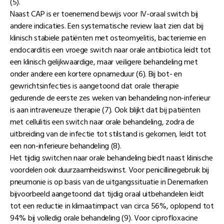
(5).
Naast CAP is er toenemend bewijs voor IV-oraal switch bij
andere indicaties. Een systematische review laat zien dat bij
klinisch stabiele patiënten met osteomyelitis, bacteriemie en
endocarditis een vroege switch naar orale antibiotica leidt tot
een klinisch gelijkwaardige, maar veiligere behandeling met
onder andere een kortere opnameduur (6). Bij bot- en
gewrichtsinfecties is aangetoond dat orale therapie
gedurende de eerste zes weken van behandeling non-inferieur
is aan intraveneuze therapie (7). Ook blijkt dat bij patiënten
met cellulitis een switch naar orale behandeling, zodra de
uitbreiding van de infectie tot stilstand is gekomen, leidt tot
een non-inferieure behandeling (8).
Het tijdig switchen naar orale behandeling biedt naast klinische
voordelen ook duurzaamheidswinst. Voor penicillinegebruik bij
pneumonie is op basis van de uitgangssituatie in Denemarken
bijvoorbeeld aangetoond dat tijdig oraal uitbehandelen leidt
tot een reductie in klimaatimpact van circa 56%, oplopend tot
94% bij volledig orale behandeling (9). Voor ciprofloxacine