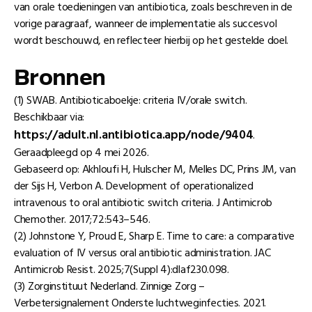
van orale toedieningen van antibiotica, zoals beschreven in de
vorige paragraaf, wanneer de implementatie als succesvol
wordt beschouwd, en reflecteer hierbij op het gestelde doel.
Bronnen
(1) SWAB. Antibioticaboekje: criteria IV/orale switch.
Beschikbaar via:
https://adult.nl.antibiotica.app/node/9404
.
Geraadpleegd op 4 mei 2026.
Gebaseerd op: Akhloufi H, Hulscher M, Melles DC, Prins JM, van
der Sijs H, Verbon A. Development of operationalized
intravenous to oral antibiotic switch criteria. J Antimicrob
Chemother. 2017;72:543–546.
(2) Johnstone Y, Proud E, Sharp E. Time to care: a comparative
evaluation of IV versus oral antibiotic administration. JAC
Antimicrob Resist. 2025;7(Suppl 4):dlaf230.098.
(3) Zorginstituut Nederland. Zinnige Zorg –
Verbetersignalement Onderste luchtweginfecties. 2021.