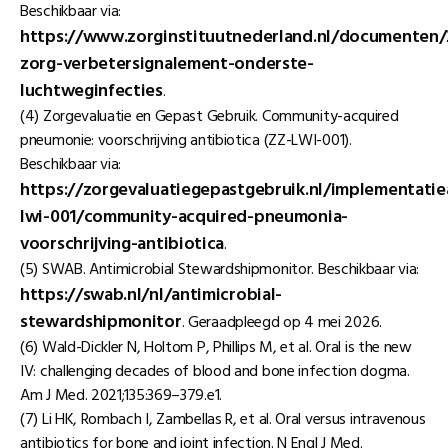
Beschikbaar via:
https://www.zorginstituutnederland.nl/documenten/
zorg-verbetersignalement-onderste-
luchtweginfecties
.
(4) Zorgevaluatie en Gepast Gebruik. Community-acquired
pneumonie: voorschrijving antibiotica (ZZ-LWI-001).
Beschikbaar via:
https://zorgevaluatiegepastgebruik.nl/implementati
lwi-001/community-acquired-pneumonia-
voorschrijving-antibiotica
.
(5) SWAB. Antimicrobial Stewardshipmonitor. Beschikbaar via:
https://swab.nl/nl/antimicrobial-
stewardshipmonitor
. Geraadpleegd op 4 mei 2026.
(6) Wald-Dickler N, Holtom P, Phillips M, et al. Oral is the new
IV: challenging decades of blood and bone infection dogma.
Am J Med. 2021;135:369–379.e1.
(7) Li HK, Rombach I, Zambellas R, et al. Oral versus intravenous
antibiotics for bone and joint infection. N Engl J Med.