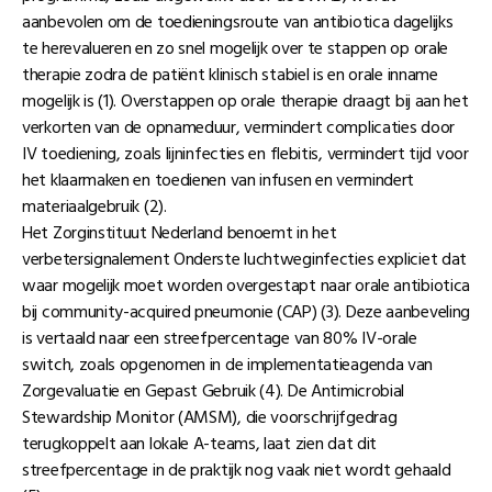
aanbevolen om de toedieningsroute van antibiotica dagelijks
te herevalueren en zo snel mogelijk over te stappen op orale
therapie zodra de patiënt klinisch stabiel is en orale inname
mogelijk is (1). Overstappen op orale therapie draagt bij aan het
verkorten van de opnameduur, vermindert complicaties door
IV toediening, zoals lijninfecties en flebitis, vermindert tijd voor
het klaarmaken en toedienen van infusen en vermindert
materiaalgebruik (2).
Het Zorginstituut Nederland benoemt in het
verbetersignalement Onderste luchtweginfecties expliciet dat
waar mogelijk moet worden overgestapt naar orale antibiotica
bij community-acquired pneumonie (CAP) (3). Deze aanbeveling
is vertaald naar een streefpercentage van 80% IV-orale
switch, zoals opgenomen in de implementatieagenda van
Zorgevaluatie en Gepast Gebruik (4). De Antimicrobial
Stewardship Monitor (AMSM), die voorschrijfgedrag
terugkoppelt aan lokale A-teams, laat zien dat dit
streefpercentage in de praktijk nog vaak niet wordt gehaald