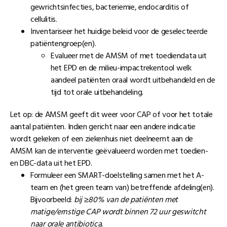
gewrichtsinfecties, bacteriemie, endocarditis of
cellulitis.
Inventariseer het huidige beleid voor de geselecteerde
patiëntengroep(en).
Evalueer met de AMSM of met toediendata uit
het EPD en de milieu-impactrekentool welk
aandeel patiënten oraal wordt uitbehandeld en de
tijd tot orale uitbehandeling.
Let op: de AMSM geeft dit weer voor CAP of voor het totale
aantal patiënten. Indien gericht naar een andere indicatie
wordt gekeken of een ziekenhuis niet deelneemt aan de
AMSM kan de interventie geëvalueerd worden met toedien-
en DBC-data uit het EPD.
Formuleer een SMART-doelstelling samen met het A-
team en (het green team van) betreffende afdeling(en).
Bijvoorbeeld:
bij ≥80% van de patiënten met
matige/ernstige CAP wordt binnen 72 uur geswitcht
naar orale antibiotica.