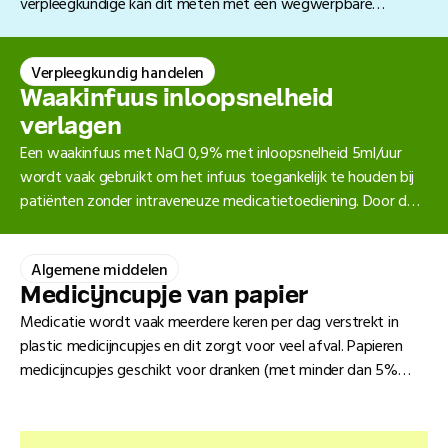
verpleegkundige kan dit meten met een wegwerpbare
bloedrukband of een herbruikbare.
Verpleegkundig handelen
Waakinfuus inloopsnelheid
verlagen
Een waakinfuus met NaCl 0,9% met inloopsnelheid 5ml/uur
wordt vaak gebruikt om het infuus toegankelijk te houden bij
patiënten zonder intraveneuze medicatietoediening. Door de
pompstand te verlagen naar 2ml/uur wordt minder NaCl 0,9%
gebruikt, waardoor kleinere infuuszakken kunnen worden
Algemene middelen
ingezet of infuuszakken minder vaak vervangen hoeven te
worden. Dit is duurzamer en bespaart materiaal.
Medicĳncupje van papier
Medicatie wordt vaak meerdere keren per dag verstrekt in
plastic medicijncupjes en dit zorgt voor veel afval. Papieren
medicijncupjes geschikt voor dranken (met minder dan 5%
plastic) zijn een duurzamer alternatief. In sommige situaties
blijft een plastic cupje nodig, bijvoorbeeld bij het malen van
medicatie.