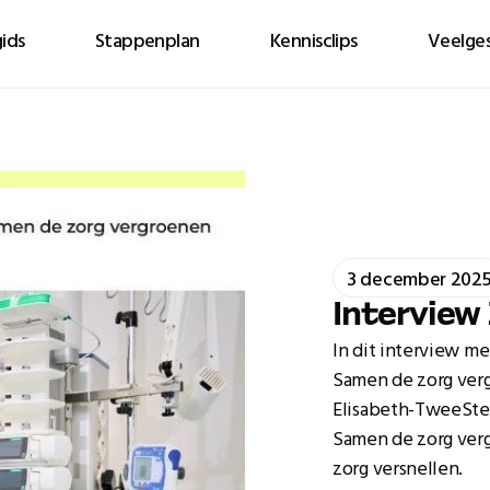
ids
Stappenplan
Kennisclips
Veelges
3 december 202
Intervie
In dit interview m
Samen de zorg verg
Elisabeth-TweeSte
Samen de zorg verg
zorg versnellen.