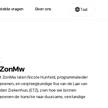
telde vragen
Over ons
Taal
5
w ZonMw
et ZonMw laten Nicole Hunfeld, programmaleider
roenen, en verpleegkundige Ilse van de Laar van
den Ziekenhuis (ETZ), zien hoe we binnen
roenen de transitie naar duurzame, verstandige